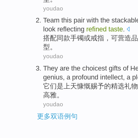
youdao
Team this pair
with the
stackabl
look
reflecting
refined
taste
.
搭配
同
款
手镯
或
戒指
，可营造品
型
。
youdao
They
are
the
choicest
gifts
of
He
genius
, a profound
intellect
, a 
它们
是
上天
慷慨赐予
的
精选
礼物
高雅
。
youdao
更多双语例句