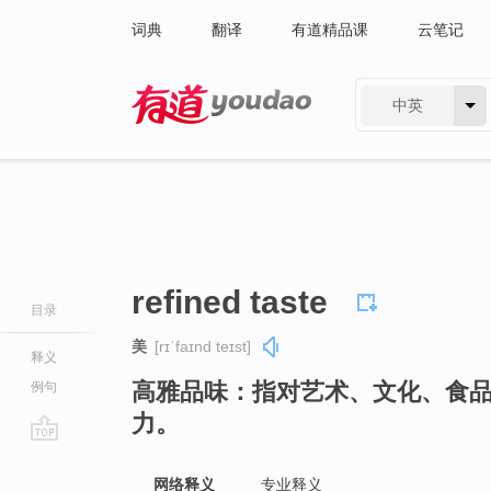
词典
翻译
有道精品课
云笔记
中英
有道 - 网易旗下搜索
refined taste
目录
美
[rɪˈfaɪnd teɪst]
释义
高雅品味：指对艺术、文化、食
例句
力。
go
top
网络释义
专业释义