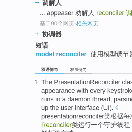
调解人
... appeaser 劝解人
reconciler
基于90个网页
-
相关网页
协调器
短语
model reconciler
使用模型调节
双语例句
权威例句
The PresentationReconciler
cla
appearance
with every
keystrok
runs in
a
daemon
thread
,
parsin
up the
user
interface
(
UI
).
presentationreconciler
类
根据每
Reconciler
类
运行
一个
守护
线程