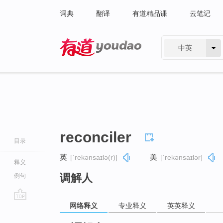
词典
翻译
有道精品课
云笔记
中英
有道 - 网易旗下搜索
reconciler
目录
英
[ˈrekənsaɪlə(r)]
美
[ˈrekənsaɪlər]
释义
调解人
例句
网络释义
专业释义
英英释义
go
top