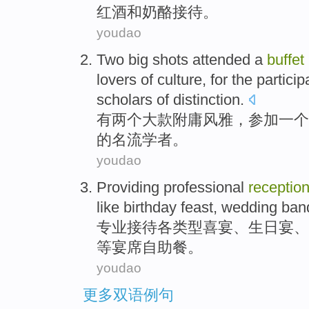
红酒
和
奶酪
接待
。
youdao
Two
big
shots
attended
a
buffet
lovers
of
culture, for the
particip
scholars
of distinction.
有两
个大款
附庸风雅，
参加
一个
的
名流学者
。
youdao
Providing
professional
receptio
like
birthday
feast
,
wedding ban
专业
接待
各
类型
喜宴
、
生日
宴
、
等
宴席
自助餐
。
youdao
更多双语例句