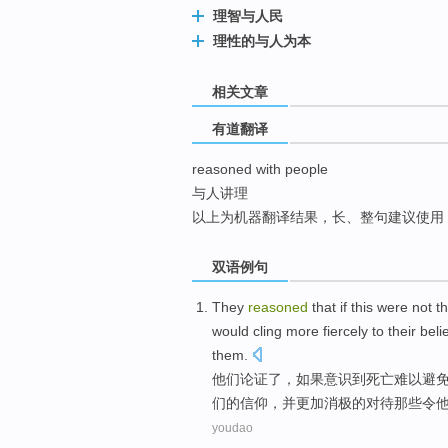
理智与人民
top
理性的与人为本
相关文章
有道翻译
reasoned with people
与人讲理
以上为机器翻译结果，长、整句建议使用
双语例句
They
reasoned
that
if
this were not
t
would
cling
more
fiercely
to
their
beli
them
.
他们
论证了
，
如果
意识
到
死亡
难以避
们
的
信仰
，
并
更加
消极
的对待
那些
令
youdao