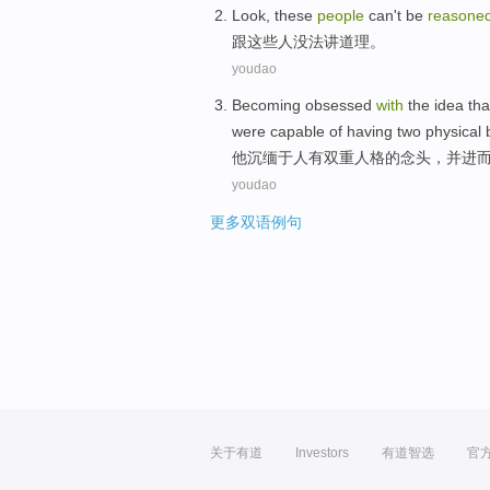
Look
,
these
people
can't be
reasone
跟
这些
人
没法
讲
道理
。
youdao
Becoming
obsessed
with
the
idea tha
were
capable
of
having
two
physical 
他
沉缅
于
人
有
双重
人格
的
念头
，
并
进
youdao
更多双语例句
关于有道
Investors
有道智选
官