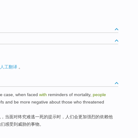
人工翻译
。
he
case,
when
faced
with
reminders
of
mortality
,
people
efs
and
be more
negative
about
those who
threatened
免，
当
面对
终究难逃一死
的
提示
时，
人们
会
更加
强烈
的依赖
他
他们
感受到
威胁
的事物。