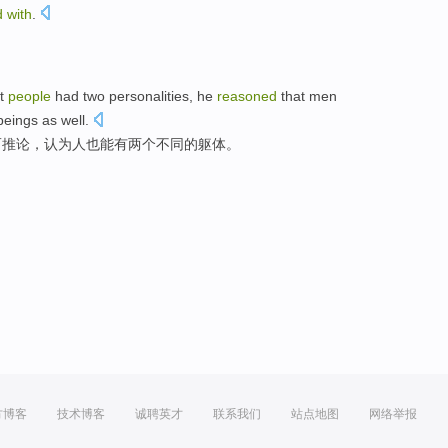
d
with
.
t
people
had
two
personalities
,
he
reasoned
that men
beings
as well.
而推论，认为人
也能
有
两个
不同的躯体。
方博客
技术博客
诚聘英才
联系我们
站点地图
网络举报