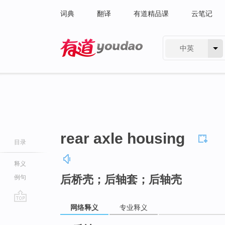
词典
翻译
有道精品课
云笔记
中英
有道 - 网易旗下搜索
rear axle housing
目录
释义
后桥壳；后轴套；后轴壳
例句
网络释义
专业释义
go
top