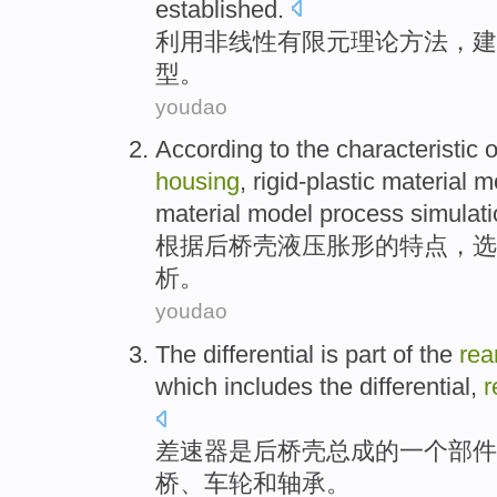
established
.
利用
非线性
有限元
理论
方法，建
型
。
youdao
According to
the
characteristic
o
housing
,
rigid-plastic
material
m
material model
process
simulat
根据
后桥壳液压胀形
的
特点
，
选
析
。
youdao
The
differential
is
part
of the
rea
which
includes
the differential,
r
差速器
是
后桥
壳
总成
的
一个
部件
桥
、
车轮
和
轴承
。