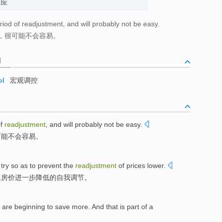
新适应
riod of readjustment, and will probably not be easy.
，很可能不会容易。
词
ol
宏观调控
f
readjustment
, and
will probably
not be
easy
.
可能
不会
容易。
 try
so
as
to
prevent
the
readjustment
of
prices
lower
.
止
房价
进一步降低
的
自我调节。
are
beginning to
save more
. And
that
is
part of a