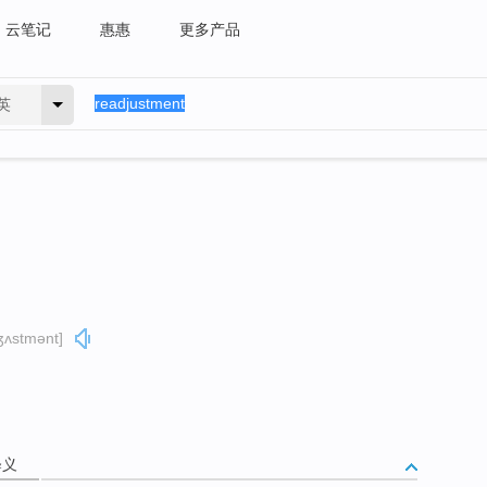
云笔记
惠惠
更多产品
英
dʒʌstmənt]
释义