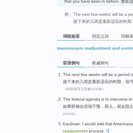
that you have been in before. 重
例：
The next few weeks will be a pe
接下来的几周是重新适应的时期
词组短语
同近义词
同根
macroscopic readjustment and contr
双语例句
权威例句
The next
few
weeks
will
be
a
period
o
接下来
的
几
周
是重新
适应的
时期
，
很
《柯林斯英汉双解大词典》
The federal
agenda is to intervene
to
如果
联储
会
进场
干预，
那么
，
就
会
阻
youdao
Kaufman
:
I
would
add
that
Americans
readjustment
process.