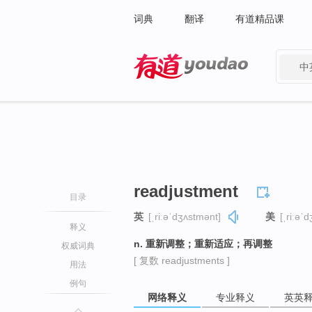
词典
翻译
有道精品课
中
有道 - 网易旗下搜索
readjustment
目录
英
[ˌriːəˈdʒʌstmənt]
美
[ˌriːəˈ
释义
n. 重新调整；重新适应；再调整
权威词典
[ 复数 readjustments ]
用法
例句
网络释义
专业释义
英英