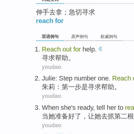
伸手去拿；急切寻求
reach for
双语例句
原声例句
权威例句
Reach
out
for
help
.
寻求
帮助
。
youdao
Julie
:
Step number one
.
Reach
朱莉
：第
一步
是
寻求
帮助。
youdao
When
she
's ready
,
tell
her
to
re
当
她
准备
好了，
让
她
去
抓
第二
根
youdao