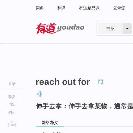
词典
翻译
有道精品课
云笔记
中英
有道 - 网易旗下搜索
reach out for
目录
释义
伸手去拿：伸手去拿某物，通常
用法
例句
网络释义
go