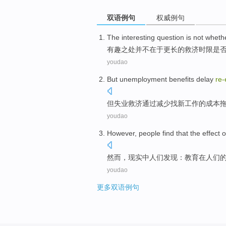
双语例句
权威例句
The interesting
question
is not
wheth
有趣
之
处
并不
在于
更长的
救济时限
是
youdao
But
unemployment
benefits
delay
re
但
失业
救济
通过
减少
找
新
工作
的
成本
youdao
However
,
people
find
that
the
effect
o
然而
，现实
中
人们
发现
：
教育
在
人们
youdao
更多双语例句