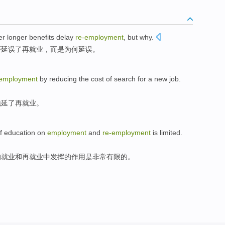
er
longer
benefits
delay
re-employment
,
but
why
.
否
延误
了再
就业
，
而是
为何延误。
-employment
by
reducing
the
cost
of
search for
a
new
job
.
拖延
了再就业
。
f
education
on
employment
and
re-employment
is
limited
.
的
就业
和
再就业中发挥
的
作用
是
非常有限
的。