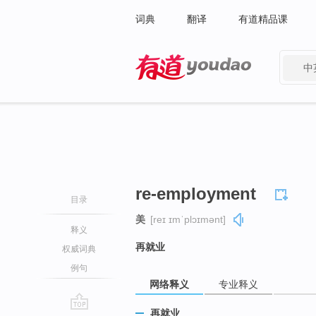
词典
翻译
有道精品课
中
有道 - 网易旗下搜索
re-employment
目录
美
[reɪ ɪmˈplɔɪmənt]
释义
再就业
权威词典
例句
网络释义
专业释义
再就业