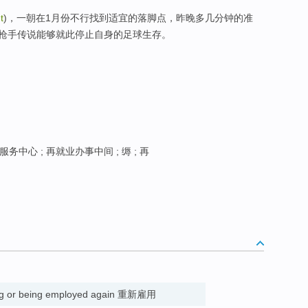
t
)，一朝在1月份不行找到适宜的落脚点，昨晚多几分钟的准
枪手传说能够就此停止自身的足球生存。
务中心 ; 再就业办事中间 ; 缛 ; 再
ying or being employed again 重新雇用