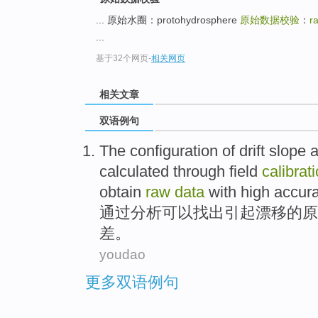
... 原始水圈：protohydrosphere
原始数据校验
：
r
...
基于32个网页
-
相关网页
相关文章
双语例句
The configuration
of
drift
slope
calculated
through
field
calibrat
obtain
raw
data
with high accura
通过
分析
可以
找出
引起
漂移
的
原
差
。
youdao
更多双语例句