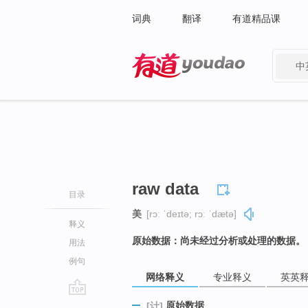
词典
翻译
有道精品课
中
有道 - 网易旗下搜索
raw data
目录
美
[rɔː ˈdeɪtə; rɔː ˈdætə]
释义
原始数据：尚未经过分析或处理的数据。
用法
例句
网络释义
专业释义
英英
go
原始数据
[计]