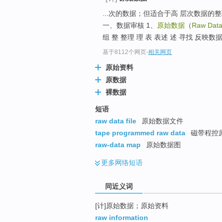
top
...次的数据；但适合于高 层次数据
一、数据审核 1、
原始数据
（
Raw Dat
组 整 整理 理 表 表述 述 寻找 反映
基于8112个网页
-
相关网页
原始资料
原数据
裸数据
短语
raw data file
原始数据文件
tape programmed raw data
磁带程控
raw-data map
原始数据图
更多
网络短语
同近义词
[计]原始数据；原始资料
raw information