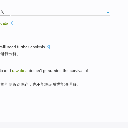
例句
data
.
d
will
need
further
analysis
.
步
进行分析
。
ts
and
raw
data
doesn't
guarantee
the
survival
of
数据
即使得到
保存
，也
不能
保证
后世
能够
理解
。