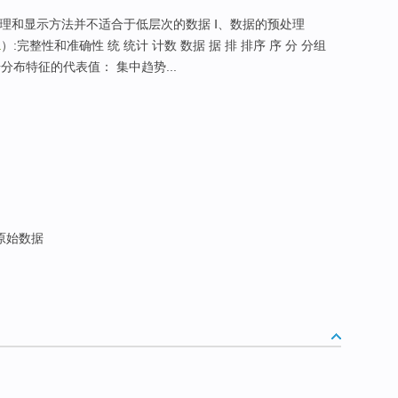
的整理和显示方法并不适合于低层次的数据 Ⅰ、数据的预处理
a
）:完整性和准确性 统 统计 计数 数据 据 排 排序 序 分 分组
数据分布特征的代表值： 集中趋势...
原始数据