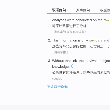
双语例句
原声例句
权威
Analyses
were
conducted
on the
raw
对
原始
数据
进行
了
分析
。
《柯林斯英汉双解大词典》
This
information
is only
raw
data
an
这些
资料
只是
原始
数据
，
还
需要
进一
《牛津词典》
Without
that
link
,
the
survival
of
objec
knowledge
.
如果没有
这种
联系
，
这些
物品
与
原始
youdao
更多双语例句