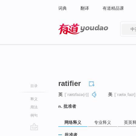
词典
翻译
有道精品课
中
有道 - 网易旗下搜索
ratifier
目录
英
[ˈrætɪfaɪə(r)]
美
[ˈrætəˌfaɪr]
释义
n. 批准者
用法
例句
网络释义
专业释义
英英
go
批准者