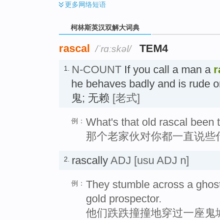
更多
网络短语
柯林斯英汉双解大词典
rascal
TEM4
/ˈrɑːskəl/
N-COUNT
If you call a man a
r
1.
he behaves badly and is rude
鬼; 无赖
[老式]
What's that old rascal been 
例：
那个老家伙对你都一直说些
rascally
ADJ
[usu ADJ n]
2.
They stumble across a ghost
例：
gold prospector.
他们跌跌撞撞地穿过一座鬼