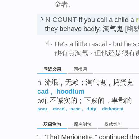
金者。
N-COUNT
If you call a child a
3.
they behave badly. 淘气鬼
[幽默
He's a little rascal - but he's 
例：
他有点淘气 - 但他还是很有
同近义词
同根词
n. 流氓，无赖；淘气鬼，捣蛋鬼
cad
,
hoodlum
adj. 不诚实的；下贱的，卑鄙的
poor
,
mean
,
base
,
dirty
,
dishonest
双语例句
原声例句
权威例句
"
That
Marionette
,"
continued
th