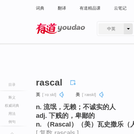
词典
翻译
有道精品课
云笔记
中英
有道 - 网易旗下搜索
rascal
目录
英
[ˈrɑːskl]
美
[ˈræskl]
释义
n. 流氓，无赖；不诚实的人
权威词典
用法
adj. 下贱的，卑鄙的
例句
n. （Rascal）（美）瓦史撒乐
[ 复数 rascals ]