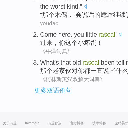
the worst
kind."
“
那个
木偶
，”
会说话
的
蟋蟀
继续
youdao
Come here
,
you
little
rascal
!
过来
，
你
这个小
坏蛋
！
《牛津词典》
What's
that
old
rascal
been
telli
那个
老
家伙对
你
都一直
说
些
什么
《柯林斯英汉双解大词典》
更多双语例句
关于有道
Investors
有道智选
官方博客
技术博客
诚聘英