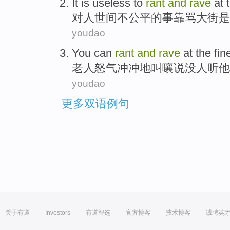
It
is
useless
to
rant
and
rave
at
对
人世间不
公平
的
事靠
骂大街
是
youdao
You
can
rant
and
rave
at the fine
老人怒气
冲冲
地叫嚷说没人听他
youdao
更多双语例句
关于有道
Investors
有道智选
官方博客
技术博客
诚聘英