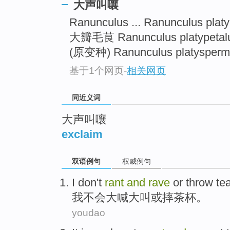
大声叫嚷
top
Ranunculus ... Ranunculus plat
大瓣毛茛 Ranunculus platypetalu
(原变种) Ranunculus platysper
基于1个网页
-
相关网页
同近义词
大声叫嚷
exclaim
双语例句
权威例句
I
don't
rant
and
rave
or
throw
te
我
不会
大喊
大叫
或
摔
茶杯
。
youdao