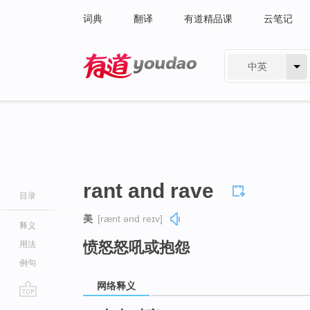
词典
翻译
有道精品课
云笔记
中英
有道 - 网易旗下搜索
rant and rave
目录
美
[rænt ənd reɪv]
释义
愤怒怒吼或抱怨
用法
例句
网络释义
go