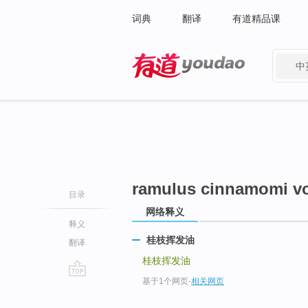
词典
翻译
有道精品课
中
有道 - 网易旗下搜索
ramulus cinnamomi vol
目录
网络释义
释义
桂枝挥发油
翻译
桂枝挥发油
基于1个网页
-
相关网页
go
top