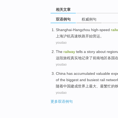
相关文章
双语例句
权威例句
Shanghai-Hangzhou
high-speed
rail
上海
沪
杭
高速
铁路
开始
营运
。
youdao
The
railway
tells a
story
about
region
这
段旅程真实地记录
了
前南
地区
各国
youdao
China
has
accumulated
valuable
exp
of the
biggest
and
busiest
rail
networ
随着
中国
建成
世界上
最大
、
最繁忙
的
youdao
更多双语例句