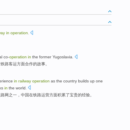
way
in
operation
.
al
co-
operation
in
the former
Yugoslavia
.
在
铁路
客运方面
合作
的
故事
。
erience
in
railway
operation
as the country
builds
up
one
ks
in
the
world
.
铁路网
之一
，中国
在
铁路
运营
方面积累了
宝贵的
经验
。