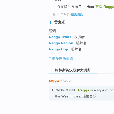
top
... 心在指引方向 The Hear
菩提
Ragg
基于8个网页
-
相关网页
雷鬼乐
短语
Ragga Twins
表演者
Ragga Nacion
唱片名
Ragga Hop
唱片名
更多
网络短语
柯林斯英汉双解大词典
ragga
/ˈræɡə/
1.
N-UNCOUNT
Ragga
is a style of p
the West Indies. 瑞格音乐