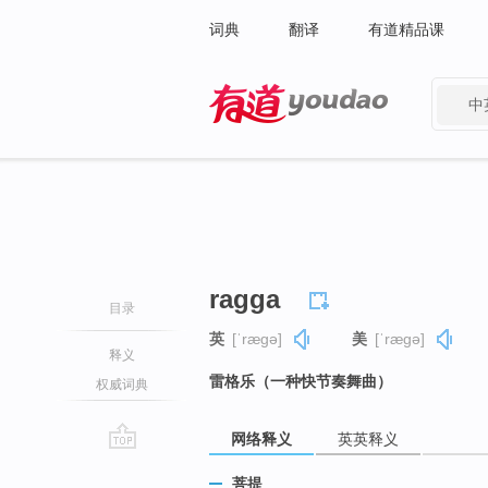
词典
翻译
有道精品课
中
有道 - 网易旗下搜索
ragga
目录
英
[ˈræɡə]
美
[ˈræɡə]
释义
雷格乐（一种快节奏舞曲）
权威词典
网络释义
英英释义
go
菩提