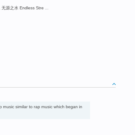
a
无源之水 Endless Stre ...
op music similar to rap music which began in