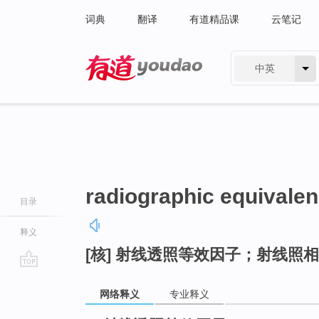
词典
翻译
有道精品课
云笔记
中英
有道 - 网易旗下搜索
radiographic equivalen
目录
释义
[核] 射线透照等效因子；射线照
go
top
网络释义
专业释义