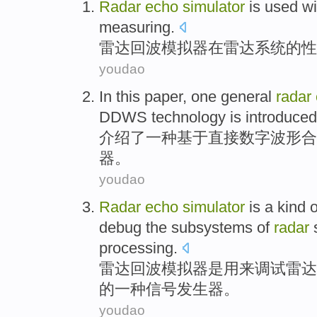
Radar
echo
simulator
is
used wi
measuring
.
雷达
回波
模拟器
在
雷达系统的
性
youdao
In this paper,
one
general
radar
DDWS
technology
is
introduced
介绍了
一种
基于
直接数字波形合
器
。
youdao
Radar
echo
simulator
is
a
kind o
debug
the
subsystems
of
radar
processing
.
雷达
回波
模拟器
是
用来
调试
雷达
的
一
种
信号
发生器
。
youdao