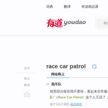
词典
翻译
有道精品课
中
有道 - 网易旗下搜索
race car patrol
目录
网络释义
释义
跑车队
翻译
然而部分噪音我不爱你，看起来非常像是“汽车人
队
”（
Race Car Patrol
）这个人又说了
go
基于104个网页
-
相关网页
top