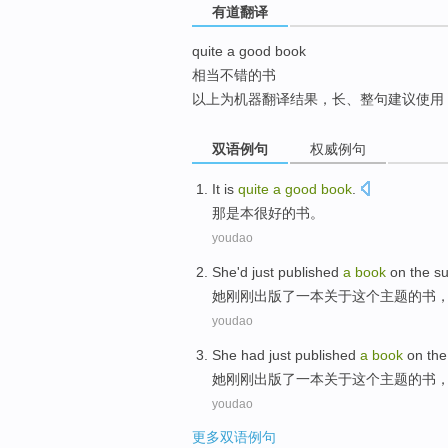
有道翻译
top
quite a good book
相当不错的书
以上为机器翻译结果，长、整句建议使用
双语例句
权威例句
It
is
quite
a
good
book
.
那
是
本
很
好的
书
。
youdao
She
'd just
published
a
book
on
the
su
她
刚刚
出版
了一
本
关于
这个
主题
的书
youdao
She
had just
published
a
book
on
the
她
刚刚
出版
了一
本
关于
这个
主题
的书
youdao
更多双语例句