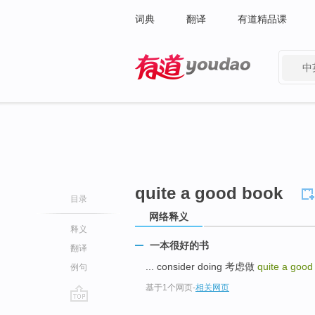
词典
翻译
有道精品课
中
有道 - 网易旗下搜索
quite a good book
目录
网络释义
释义
一本很好的书
翻译
... consider doing 考虑做
quite a goo
例句
基于1个网页
-
相关网页
go