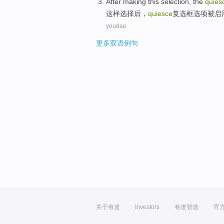
After
making this
selection
,
the
quies
这样
选择
后
，
quiesce
复选框
选项
被
启
youdao
更多双语例句
关于有道
Investors
有道智选
官