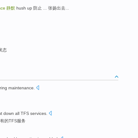
sce
静默
hush up 防止 ... 张扬出去...
状态
ring
maintenance
.
。
ut
down
all
TFS
services
.
有
的
TFS
服务