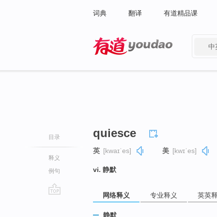
词典
翻译
有道精品课
中
有道 - 网易旗下搜索
quiesce
目录
英
[kwaɪˈes]
美
[kwɪˈes]
释义
vi. 静默
例句
网络释义
专业释义
英英
go
top
静默