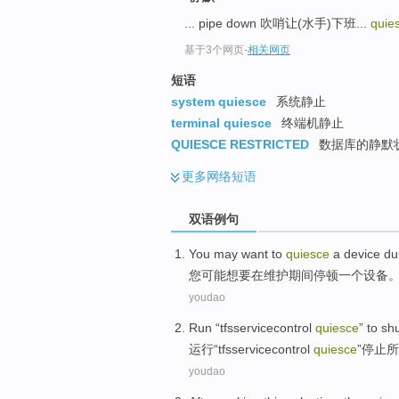
... pipe down 吹哨让(水手)下班...
quie
基于3个网页
-
相关网页
短语
system quiesce
系统静止
terminal quiesce
终端机静止
QUIESCE RESTRICTED
数据库的静默
更多
网络短语
双语例句
You
may
want
to
quiesce
a
device
du
您
可能
想
要
在
维护
期间停顿
一个
设备
youdao
Run
“
tfsservicecontrol
quiesce
”
to sh
运行
“
tfsservicecontrol
quiesce
”
停止
所
youdao