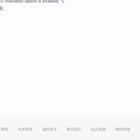
ce
checkbox
option
is
enabled
.
用
。
方博客
技术博客
诚聘英才
联系我们
站点地图
网络举报