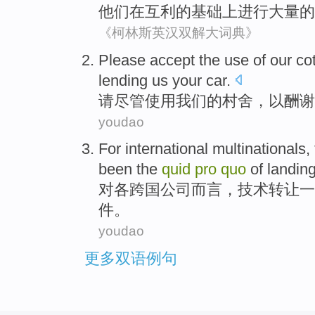
他们
在
互利
的基础上进行
大量
的
《柯林斯英汉双解大词典》
Please
accept the
use
of
our
co
lending
us
your
car
.
请
尽管
使用
我们
的
村舍
，
以
酬谢
youdao
For
international multinationals
,
been
the
quid
pro
quo
of
landin
对
各
跨国
公司而言，
技术
转让
一
件。
youdao
更多双语例句