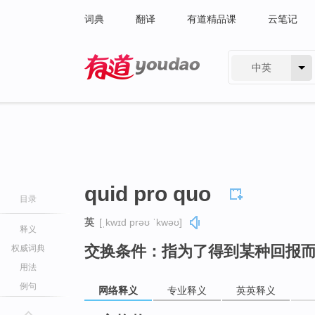
词典
翻译
有道精品课
云笔记
中英
有道 - 网易旗下搜索
quid pro quo
目录
英
[ˌkwɪd prəʊ ˈkwəʊ]
释义
交换条件：指为了得到某种回报
权威词典
用法
例句
网络释义
专业释义
英英释义