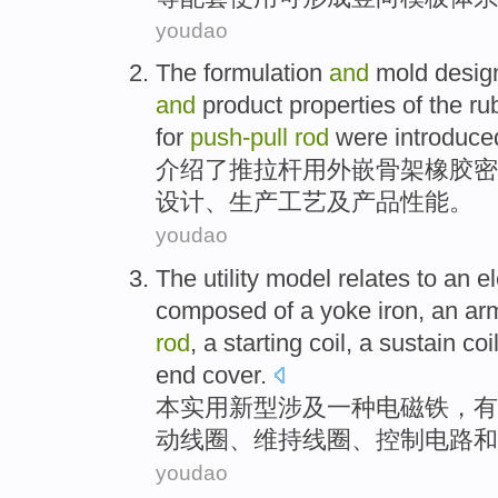
youdao
The
formulation
and
mold
desig
and
product
properties
of
the
ru
for
push-
pull
rod
were
introduce
介绍了
推
拉杆
用
外
嵌骨架
橡胶
密
设计
、
生产工艺
及
产品
性能
。
youdao
The utility
model
relates to
an
e
composed of a
yoke
iron
, an
ar
rod
,
a starting
coil
,
a sustain
coi
end cover
.
本
实用新型
涉及
一种
电磁铁
，有
动
线圈
、
维持
线圈、
控制
电路
和
youdao