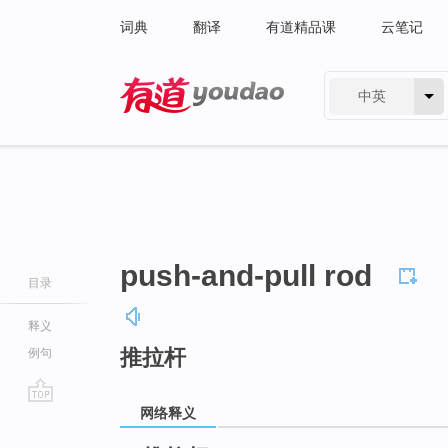
词典
翻译
有道精品课
云笔记
中英
有道 - 网易旗下搜索
push-and-pull rod
目录
释义
推拉杆
例句
网络释义
go
top