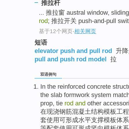
推拉杆
... 推拉窗 austral window, slidin
rod
; 推拉开关 push-and-pull switch
基于12个网页
-
相关网页
短语
elevator push and pull rod
升降
pull and push rod model
拉
双语例句
In
the reinforced
concrete
struct
the slab
formwork
system
match
prop
, tie
rod
and
other
accessor
在
现
浇
钢筋
混凝土
结构
模板
工程
套
使用可形成水平支撑模板
体系
等
配套使用
可
形成竖向模板体系