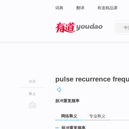
词典
翻译
有道精品课
中
有道 - 网易旗下搜索
pulse recurrence freq
目录
释义
脉冲重复频率
go
网络释义
专业释义
top
脉冲重复频率