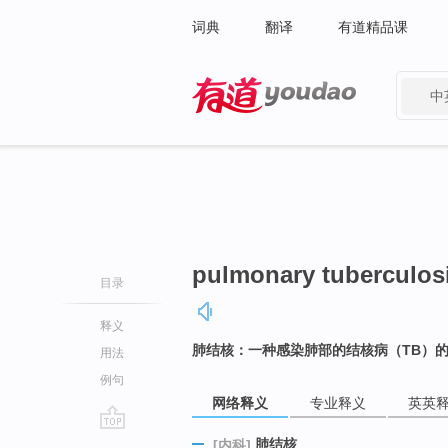
词典
翻译
有道精品课
中
有道 - 网易旗下搜索
pulmonary tuberculos
目录
释义
肺结核：一种感染肺部的结核病（TB）
用法
例句
网络释义
专业释义
英英
go
肺结核
[内科]