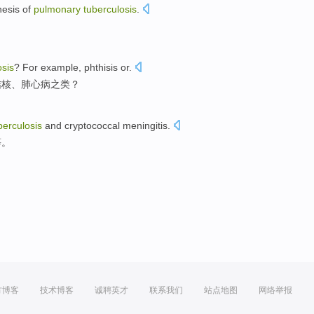
esis
of
pulmonary
tuberculosis
.
osis
?
For example
,
phthisis
or.
结核
、肺心病之类？
berculosis
and
cryptococcal
meningitis
.
等
。
方博客
技术博客
诚聘英才
联系我们
站点地图
网络举报