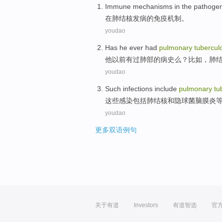
Immune
mechanisms
in
the
pathogen
在
肺结核
发病
的
免疫
机制
。
youdao
Has
he
ever
had
pulmonary
tubercul
他
以前
有过
肺部
的病史么？
比如
，
肺
youdao
Such
infections
include
pulmonary
tu
这些
感染
包括
肺结核
和
隐球菌
脑膜炎
youdao
更多双语例句
关于有道
Investors
有道智选
官