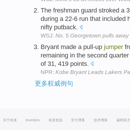
The freshman guard stroked a 3
during a 22-6 run that included
nifty putback.
WSJ:
No. 5 Georgetown pulls away 
Bryant made a pull-up
jumper
fr
remaining in the second quarter
of 31, 419 points.
NPR:
Kobe Bryant Leads Lakers Pa
更多权威例句
关于有道
Investors
有道智选
官方博客
技术博客
诚聘英