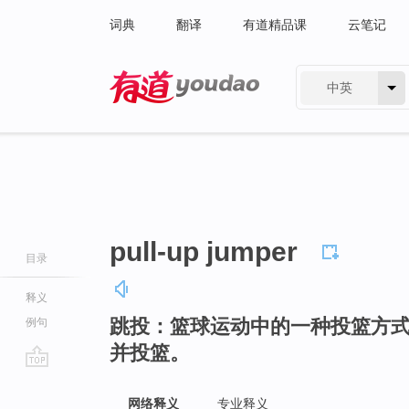
词典
翻译
有道精品课
云笔记
中英
有道 - 网易旗下搜索
pull-up jumper
目录
释义
跳投：篮球运动中的一种投篮方
例句
并投篮。
go
top
网络释义
专业释义