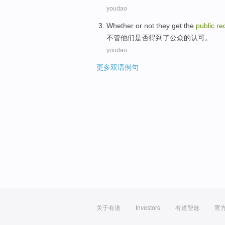
youdao
Whether
or not
they
get
the
public
re
不管
他们
是否
得到
了
公众
的认可。
youdao
更多双语例句
关于有道
Investors
有道智选
官