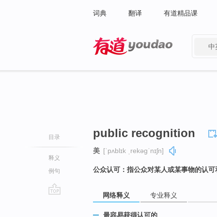
词典
翻译
有道精品课
中
有道 - 网易旗下搜索
public recognition
目录
美
[ˈpʌblɪk ˌrekəɡˈnɪʃn]
释义
公众认可：指公众对某人或某事物的认可
例句
网络释义
专业释义
go
top
最容易获得认可的