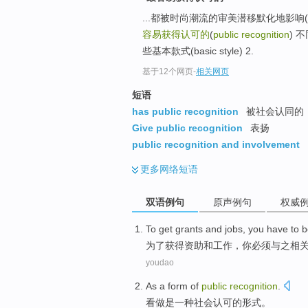
...都被时尚潮流的审美潜移默化地影响(influe
容易获得认可的
(
public recognition
) 
些基本款式(basic style) 2.
基于12个网页
-
相关网页
短语
has public recognition
被社会认同的
Give public recognition
表扬
public recognition and involvement
更多
网络短语
双语例句
原声例句
权威
To
get
grants
and
jobs
,
you
have to 
为了
获得
资助
和
工作
，
你
必须
与之相
youdao
As
a
form
of
public
recognition
.
看做是
一种
社会
认可
的
形式
。