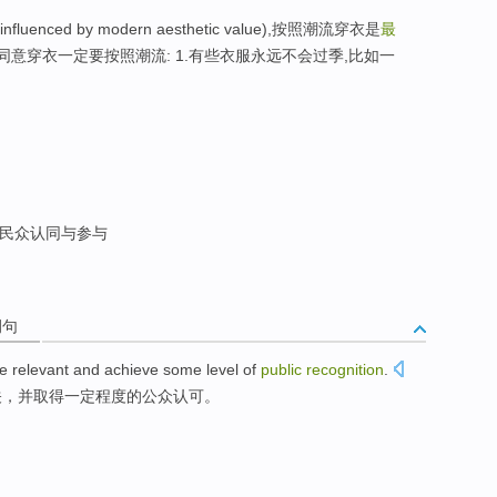
nced by modern aesthetic value),按照潮流穿衣是
最
不同意穿衣一定要按照潮流: 1.有些衣服永远不会过季,比如一
民众认同与参与
例句
be
relevant
and
achieve
some
level
of
public
recognition
.
关
，
并
取得
一定
程度
的
公众
认可
。