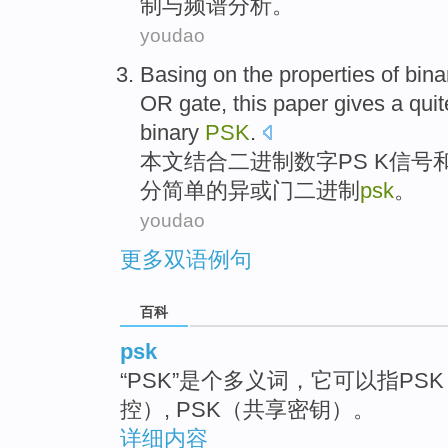
制
与
频谱
分析
。
youdao
Basing
on the properties of
bina
OR
gate
, this paper gives
a
quit
binary
PSK
.
本文
结合
二进制
数字
PS
K信号
分
简单
的异或
门
二进制
psk
。
youdao
更多双语例句
百科
psk
“PSK”是个多义词，它可以指PSK
控）, PSK（共享密钥）。
详细内容