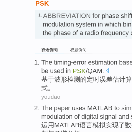
PSK
ABBREVIATION for
phase shift
1.
modulation system in which bin
the phase of a radio frequen
双语例句
权威例句
The
timing-error
estimation
bas
be
used in
PSK
/
QAM
.
基于
波形
检测
的
定时
误差
估计
算
式
。
youdao
The paper uses
MATLAB
to
sim
modulation
of
digital
signal
and
运用
MATLAB
语言
模拟
实现了
数