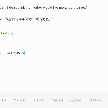
,
sir
,
I
don't
think
my
mother
would
like
me
to be
a pirate
."
的，
我
想
我
母亲
不
愿意
让
我
当
海盗。”
dently
.
ad
, and
BANG
!
方博客
技术博客
诚聘英才
联系我们
站点地图
网络举报