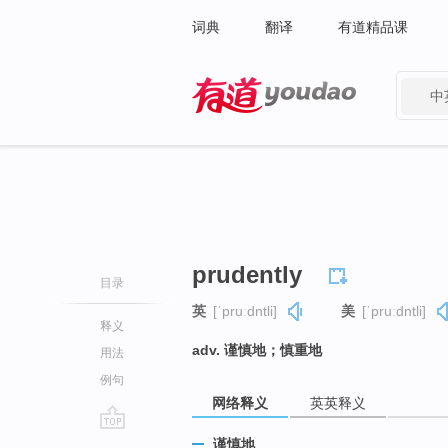
词典
翻译
有道精品课
中
有道 - 网易旗下搜索
prudently
目录
英
[ˈpruːdntli]
美
[ˈpruːdntli]
释义
adv. 谨慎地；慎重地
用法
例句
网络释义
英英释义
go
谨慎地