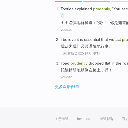
Tootles
explained
prudently
, "
You
see
图图
谨慎地
解释道
：“
先生
，
你
是
知道
youdao
I
believe
it is essential that
we
act
pru
我
认为
我们
必须谨慎地
行事
。
《柯林斯英汉双解大词典》
Toad
prudently
dropped flat
in
the ro
托德
精明
地趴倒
在
路上
，
砰
！
youdao
更多双语例句
关于有道
Investors
有道智选
官