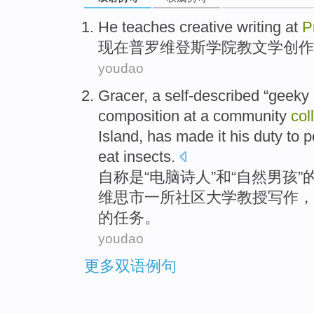
He
teaches
creative writing
at
P
现在普
罗维
登斯
学院
教
文学
创作
youdao
Gracer
, a
self-described
“geeky
composition
at
a
community
col
Island, has made it his
duty
to 
eat
insects
.
自称
是“电脑
诗人
”和“
自然
男孩
”
维思
市
一所
社区
大学
教授
写作
，
的
任务
。
youdao
更多双语例句