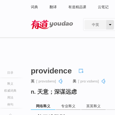
词典
翻译
有道精品课
云笔记
中英
有道 - 网易旗下搜索
providence
目录
英
[ˈprɒvɪdəns]
美
[ˈprɑːvɪdəns]
释义
n. 天意；深谋远虑
权威词典
用法
例句
网络释义
专业释义
英英释义