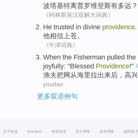
波
塔基
特离普罗维登斯有
多
远
？
《柯林斯英汉双解大词典》
He
trusted in
divine
providence
.
他
相信
上苍
。
《牛津词典》
When the Fisherman
pulled
the
joyfully
: "
Blessed
Providence
!"
渔夫
把
网
从
海里
拉
出来后，高兴
youdao
更多双语例句
关于有道
Investors
有道智选
官方博客
技术博客
诚聘英