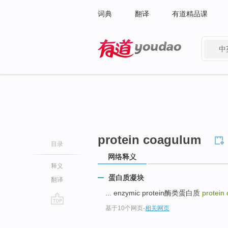
词典
翻译
有道精品课
中
有道 - 网易旗下搜索
protein coagulum
目录
网络释义
释义
蛋白质凝块
翻译
... enzymic protein酶类蛋白质
protein
基于10个网页
-
相关网页
go
top