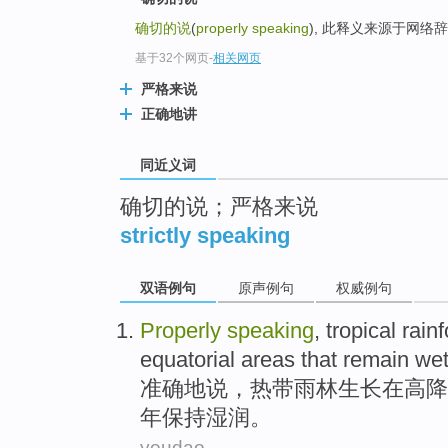
top
确切的说
(
properly speaking
), 此释义来源于网络
基于32个网页
-
相关网页
严格来说
正确地讲
同近义词
确切的说；严格来说
strictly speaking
双语例句
原声例句
权威例句
Properly
speaking
,
tropical
rainf
equatorial
areas
that
remain
we
准确地
说
，
热带
雨林
生长
在
高降
年
保持
湿润
。
youdao