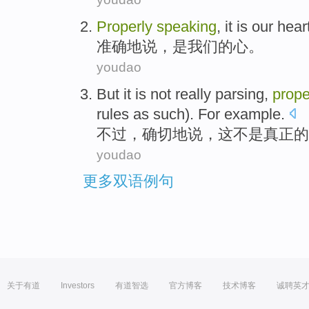
Properly
speaking
,
it is
our
hear
准确地
说
，
是
我们
的
心
。
youdao
But
it
is not
really
parsing
,
prope
rules
as such). For example.
不过
，
确切地
说
，
这
不是
真正
的
youdao
更多双语例句
关于有道
Investors
有道智选
官方博客
技术博客
诚聘英