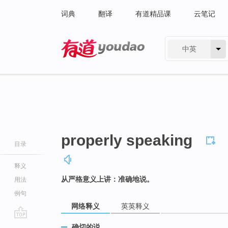
词典
翻译
有道精品课
云笔记
中英
有道 - 网易旗下搜索
properly speaking
目录
释义
从严格意义上讲：准确地说。
用法
例句
网络释义
英英释义
go
确切的说