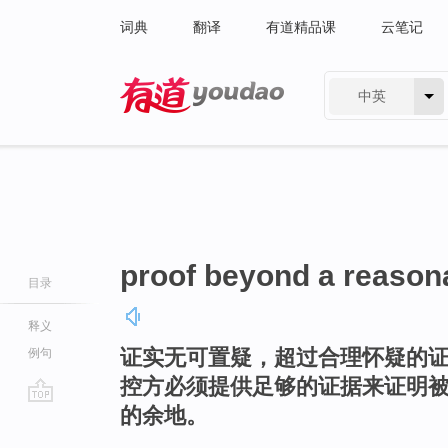
词典
翻译
有道精品课
云笔记
中英
有道 - 网易旗下搜索
proof beyond a reason
目录
释义
证实无可置疑，超过合理怀疑的
例句
控方必须提供足够的证据来证明
的余地。
go
top