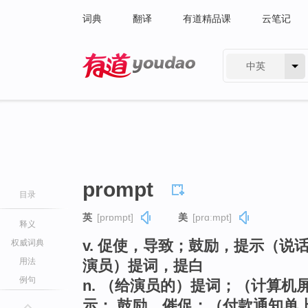
词典
翻译
有道精品课
云笔记
中英
有道 - 网易旗下搜索
prompt
目录
英
[prɒmpt]
美
[prɑːmpt]
释义
v. 促使，导致；鼓励，提示（
权威词典
用法
演员）提词，提白
例句
n. （给演员的）提词；（计算
示； 鼓励，催促；（付款通知单