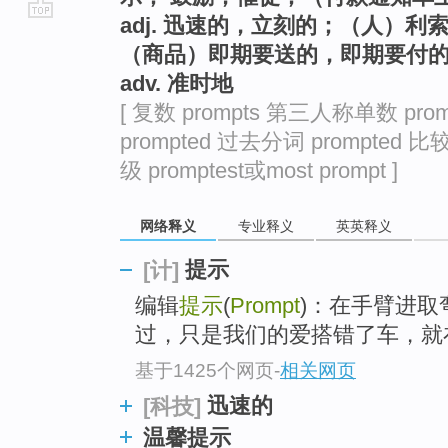
adj. 迅速的，立刻的；（人）
go
（商品）即期要送的，即期要付
top
adv. 准时地
[ 复数 prompts 第三人称单数 pro
prompted 过去分词 prompted 比较
级 promptest或most prompt ]
网络释义
专业释义
英英释义
提示
[计]
编辑
提示
(
Prompt
)：在手臂进
过，只是我们的爱搭错了车，就
基于1425个网页
-
相关网页
迅速的
[科技]
温馨提示