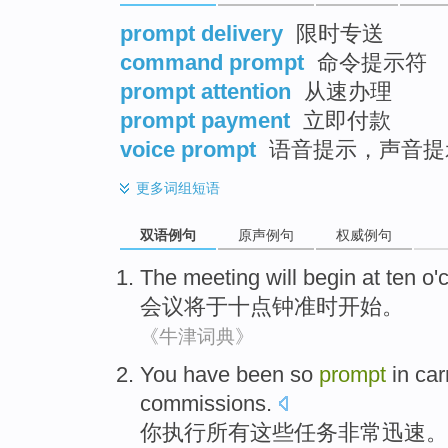
prompt delivery
限时专送
command prompt
命令提示符
prompt attention
从速办理
prompt payment
立即付款
voice prompt
语音提示，声音提
更多
词组短语
双语例句
原声例句
权威例句
The meeting
will
begin
at ten o'
会议
将
于
十点钟
准时
开始
。
《牛津词典》
You have
been so
prompt
in
car
commissions
.
你
执行
所有
这些
任务
非常
迅速
。