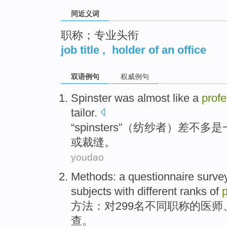
同近义词
职称；专业头衔
job title
,
holder of an office
双语例句
权威例句
Spinster was
almost like
a
profe
tailor
.
“
spinsters
”（纺纱者）
差不多
是
或
裁缝。
youdao
Methods
: a
questionnaire
surve
subjects
with
different
ranks
of
方法
：对299名
不同
职称
的
医师
查。