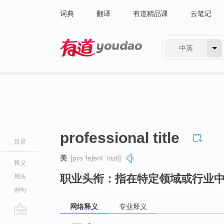
词典
翻译
有道精品课
云笔记
中英
有道 - 网易旗下搜索
professional title
目录
美
[prəˈfeʃənl ˈtaɪtl]
释义
职业头衔：指在特定领域或行业
用法
例句
网络释义
专业释义
go