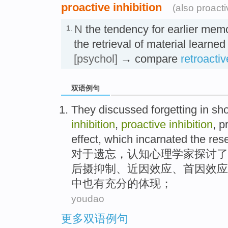
proactive inhibition
(also proacti
N
the tendency for earlier memor
1.
the retrieval of material lear
[psychol]
→ compare
retroactiv
双语例句
They
discussed
forgetting
in
sho
inhibition
,
proactive
inhibition
, 
effect,
which
incarnated
the
res
对于
遗忘
，认知心理学家
探讨了
后
摄
抑制、
近因
效应
、首因效应
中也有充分的
体现
；
youdao
更多双语例句