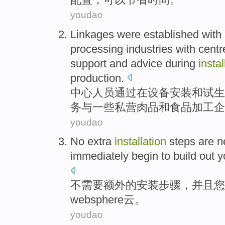
youdao
Linkages
were
established
with
processing
industries
with
centr
support
and
advice
during
instal
production.
中心
人员
通过
在
设备
安装
和
试生
务
与
一些
私营
肉品
和
食品
加工
企
youdao
No
extra
installation
steps
are
n
immediately
begin to
build out
y
不
需要
额外的
安装
步骤
，
并且
您
websphere
云
。
youdao