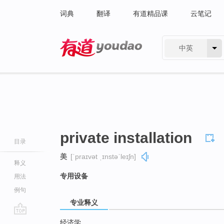
词典
翻译
有道精品课
云笔记
中英
有道 - 网易旗下搜索
private installation
目录
美
[ˈpraɪvət ˌɪnstəˈleɪʃn]
释义
专用设备
用法
例句
专业释义
go
经济学