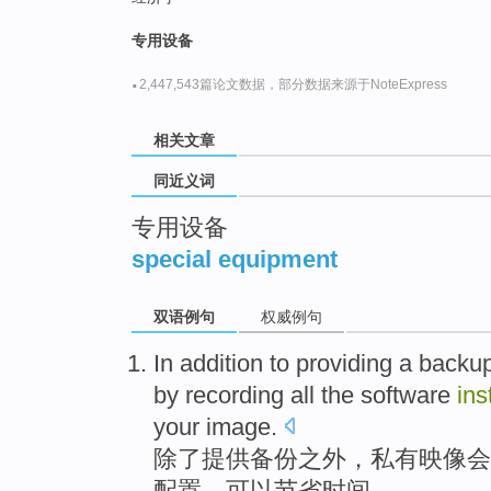
top
专用设备
·
2,447,543篇论文数据，部分数据来源于NoteExpress
相关文章
同近义词
专用设备
special equipment
双语例句
权威例句
In addition
to
providing
a backu
by recording
all
the
software
ins
your
image
.
除了
提供
备份
之外，
私有
映像
会
配置
，
可以节省
时间
。