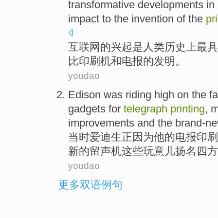
transformative
developments
in
impact
to the
invention
of
the
pr
互联网
的
兴起
是
人类
历史上
最
具
比
印刷机
和
电报的
发明
。
youdao
Edison was
riding high on the
f
gadgets
for
telegraph
printing
,
m
improvements
and
the
brand-n
当时
爱迪生
正因为
他
的
电报
印刷
新
的
留声机
这些
玩意儿
扬名
四方
youdao
更多双语例句