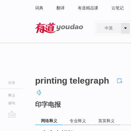
词典
翻译
有道精品课
云笔记
中英
有道 - 网易旗下搜索
printing telegraph
目录
释义
印字电报
例句
网络释义
专业释义
英英释义
go
top