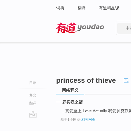
词典
翻译
有道精品课
中
有道 - 网易旗下搜索
princess of thieve
目录
网络释义
释义
罗宾汉之箭
翻译
... 真爱至上 Love Actually 我爱贝克汉姆 B
基于1个网页
-
相关网页
go
top