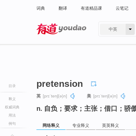
词典
翻译
有道精品课
云笔记
中英
有道 - 网易旗下搜索
pretension
目录
英
[prɪˈtenʃ(ə)n]
美
[prɪˈtenʃ(ə)n]
释义
n. 自负；要求；主张；借口；骄
权威词典
用法
例句
网络释义
专业释义
英英释义