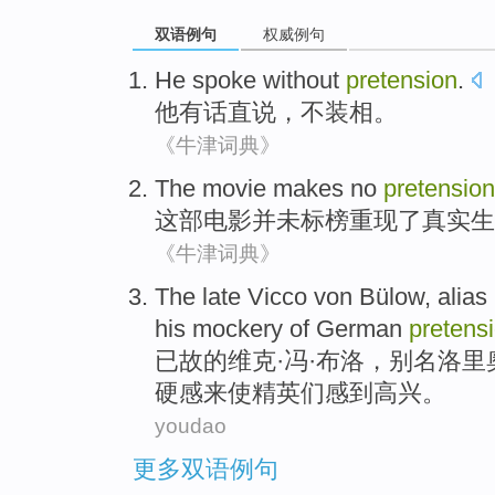
双语例句
权威例句
He
spoke
without
pretension
.
他
有话
直说，不装相。
《牛津词典》
The movie
makes no
pretension
这部
电影
并未
标榜重现了真实生
《牛津词典》
The late Vicco
von Bülow,
alias
his
mockery
of
German
pretens
已故
的
维克·冯·布洛，
别名
洛里
硬
感来使
精英
们
感到高兴
。
youdao
更多双语例句