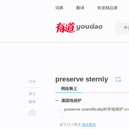
词典
翻译
有道精品课
中
有道 - 网易旗下搜索
preserve sternly
目录
网络释义
释义
顽固地保护
翻译
... preserve scientifically科学地保护
pr
...
go
基于12个网页
-
相关网页
top