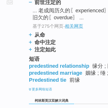
前世注定的
go
... 老成阅历久的〖experienced
top
旧欠的〖overdue〗 ...
基于275个网页
-
相关网页
从命
命中注定
注定如此
短语
predestined relationship
缘分 ; 
predestined marriage
姻缘 ; 缍 
Predestined tie
前缘
更多
网络短语
柯林斯英汉双解大词典