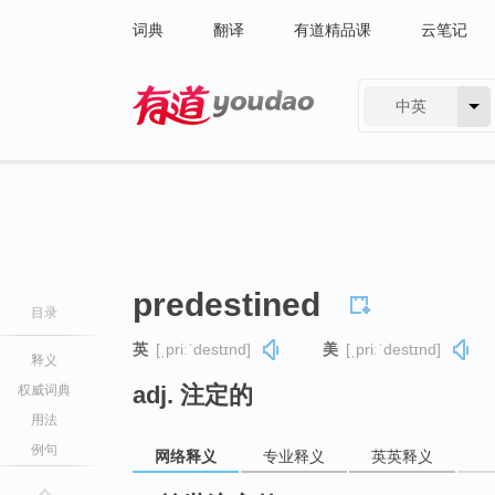
词典
翻译
有道精品课
云笔记
中英
有道 - 网易旗下搜索
predestined
目录
英
[ˌpriːˈdestɪnd]
美
[ˌpriːˈdestɪnd]
释义
adj. 注定的
权威词典
用法
例句
网络释义
专业释义
英英释义