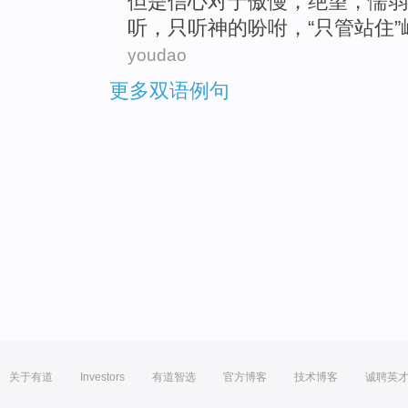
但是
信心
对于
傲慢
，
绝望
，
懦弱
听
，
只
听
神
的
吩咐
，“只管
站住
”
youdao
更多双语例句
关于有道
Investors
有道智选
官方博客
技术博客
诚聘英