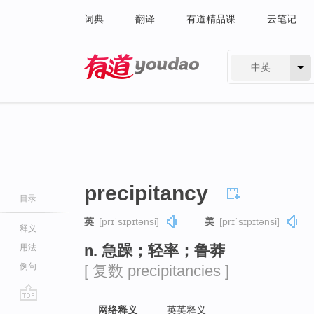
词典
翻译
有道精品课
云笔记
中英
有道 - 网易旗下搜索
precipitancy
目录
英
[prɪˈsɪpɪtənsi]
美
[prɪˈsɪpɪtənsi]
释义
n. 急躁；轻率；鲁莽
用法
例句
[ 复数 precipitancies ]
go
网络释义
英英释义