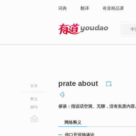
词典
翻译
有道精品课
中
有道 - 网易旗下搜索
prate about
目录
释义
侈谈：指说话空洞、无聊，没有实质内容
例句
网络释义
go
top
信口开河地谈论