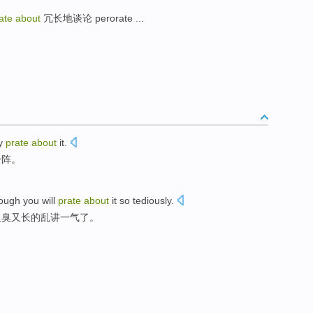
ate about
冗长地谈论 perorate ...
y
prate
about
it
.
一阵。
ough
you
will
prate
about
it so
tediously
.
又臭又
长的乱讲一气了
。