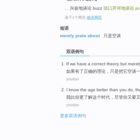
... 兴奋地谈论 buzz
信口开河地谈论
pr
基于1个网页
-
相关网页
短语
merely prate about
只是空谈
双语例句
If
we have
a
correct
theory
but merel
如果
有
了
正确
的
理论
，
只是
把
它
空谈
youdao
I
know
the
age
better
than
you
do,
th
我
比
你
更
了解
这个
时代
，
尽管
你又
要
youdao
更多双语例句