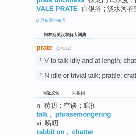
VALE PRATE
白银谷 ; 淡水河
更多
网络短语
柯林斯英汉双解大词典
prate
/preɪt/
V
to talk idly and at length;
1.
N
idle or trivial talk; prattle
2.
同近义词
同根词
n. 唠叨；空谈；瞎扯
talk
,
phrasemongering
vi. 唠叨
rabbit on
,
chatter