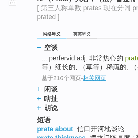
[ 第三人称单数 prates 现在分词 pr
go
prated ]
top
网络释义
英英释义
空谈
... perfervid adj. 非常热心的
prat
等）细长的, （草等）稀疏的, （头
基于216个网页
-
相关网页
闲谈
瞎扯
胡说
短语
prate about
信口开河地谈论
prate thickness
摆龙门阵厚度 ; 