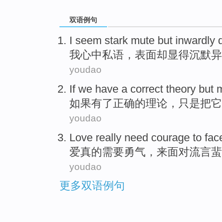
双语例句
I
seem
stark
mute
but
inwardly 
我
心中私语，表面
却
显得
沉默
异
youdao
If
we have
a
correct
theory
but 
如果
有
了
正确
的
理论
，
只是
把
它
youdao
Love
really
need
courage
to
fac
爱
真的
需要
勇气
，
来
面对
流言
蜚
youdao
更多双语例句