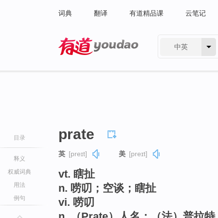
词典
翻译
有道精品课
云笔记
中英
有道 - 网易旗下搜索
prate
目录
英
[preɪt]
美
[preɪt]
释义
vt. 瞎扯
权威词典
用法
n. 唠叨；空谈；瞎扯
例句
vi. 唠叨
n. （Prate）人名；（法）普拉特