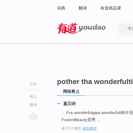
词典
翻译
有道精品课
中
有道 - 网易旗下搜索
pother tha wonderfult
目录
网络释义
释义
嘉贝诗
翻译
... Fra wonderfulgipa wonderfuli风中花
FusionBeauty芙秀 ...
go
基于1个网页
-
相关网页
top