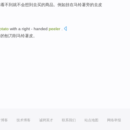
们
看不到
就
不会想到去
买
的商品。
例如
挂在
马铃薯
旁
的
去
皮
otato
with
a
right
- handed
peeler
.
用的
刨刀
削
马铃薯
皮。
方博客
技术博客
诚聘英才
联系我们
站点地图
网络举报