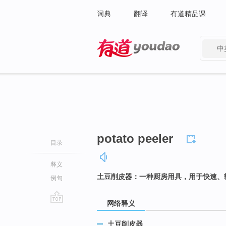
词典
翻译
有道精品课
中
有道 - 网易旗下搜索
potato peeler
目录
释义
土豆削皮器：一种厨房用具，用于快速、
例句
网络释义
go
top
土豆削皮器