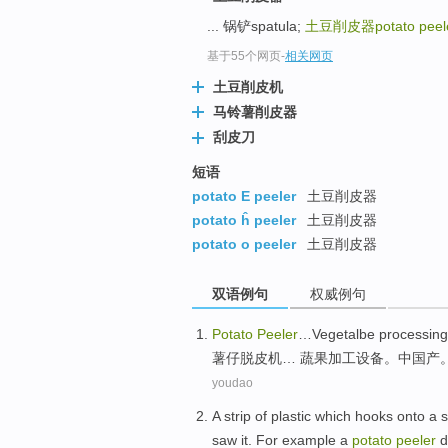
... 锅铲spatula;
土豆削皮器potato peel
基于55个网页
-
相关网页
土豆削皮机
马铃薯削皮器
刮皮刀
短语
potato E peeler
土豆削皮器
potato ĥ peeler
土豆削皮器
potato o peeler
土豆削皮器
双语例句
权威例句
Potato
Peeler
…
Vegetalbe
processing
薯
仔脱皮机
…
蔬果
加工
设备
。
中国
产
youdao
A
strip
of
plastic
which hooks onto a
s
saw it.
For example
a
potato
peeler
d