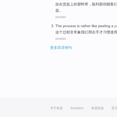
挂在
货架上
的
塑料
带
，
陈列
那些
顾客
器
。
youdao
The
process
is rather
like
peeling
a
p
这个
过程
非常
象
我们
用
右手
才习惯使
youdao
更多双语例句
关于有道
Investors
有道智选
官