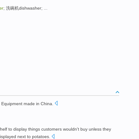
er
; 洗碗机dishwasher; ...
Equipment
made in
China
.
。
helf
to
display
things
customers
wouldn't
buy
unless they
isplayed
next
to
potatoes.