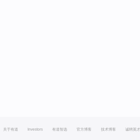
关于有道
Investors
有道智选
官方博客
技术博客
诚聘英