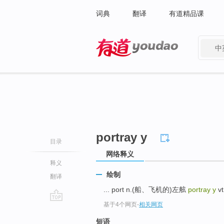
词典
翻译
有道精品课
中
有道 - 网易旗下搜索
portray y
目录
网络释义
释义
绘制
翻译
... port n.(船、飞机的)左舷
portray y
vt
基于4个网页
-
相关网页
go
top
短语